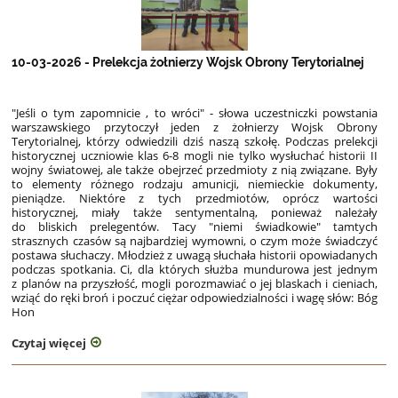
10-03-2026 - Prelekcja żołnierzy Wojsk Obrony Terytorialnej
"Jeśli o tym zapomnicie , to wróci" - słowa uczestniczki powstania
warszawskiego przytoczył jeden z żołnierzy Wojsk Obrony
Terytorialnej, którzy odwiedzili dziś naszą szkołę. Podczas prelekcji
historycznej uczniowie klas 6-8 mogli nie tylko wysłuchać historii II
wojny światowej, ale także obejrzeć przedmioty z nią związane. Były
to elementy różnego rodzaju amunicji, niemieckie dokumenty,
pieniądze. Niektóre z tych przedmiotów, oprócz wartości
historycznej, miały także sentymentalną, ponieważ należały
do bliskich prelegentów. Tacy "niemi świadkowie" tamtych
strasznych czasów są najbardziej wymowni, o czym może świadczyć
postawa słuchaczy. Młodzież z uwagą słuchała historii opowiadanych
podczas spotkania. Ci, dla których służba mundurowa jest jednym
z planów na przyszłość, mogli porozmawiać o jej blaskach i cieniach,
wziąć do ręki broń i poczuć ciężar odpowiedzialności i wagę słów: Bóg
Hon
Czytaj więcej