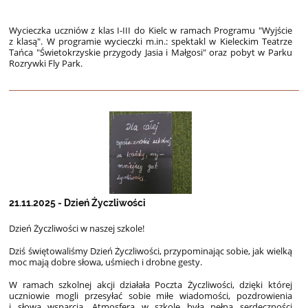
Wycieczka uczniów z klas I-III do Kielc w ramach Programu "Wyjście
z klasą". W programie wycieczki m.in.: spektakl w Kieleckim Teatrze
Tańca "Świetokrzyskie przygody Jasia i Małgosi" oraz pobyt w Parku
Rozrywki Fly Park.
21.11.2025 - Dzień Życzliwości
Dzień Życzliwości w naszej szkole!
Dziś świętowaliśmy Dzień Życzliwości, przypominając sobie, jak wielką
moc mają dobre słowa, uśmiech i drobne gesty.
W ramach szkolnej akcji działała Poczta Życzliwości, dzięki której
uczniowie mogli przesyłać sobie miłe wiadomości, pozdrowienia
i słowa wsparcia. Atmosfera w szkole była pełna serdeczności