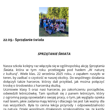
22.09.- Sprzątanie świata
SPRZĄTANIE ŚWIATA
Nasza szkoła kolejny raz włączyła się w ogólnopolską akcję
Sprzątania
Świata
, która w tym roku przebiegała pod hasłem „W naturę
z kulturą”. Wiele klas, 22 września 2025 roku, z zapałem ruszyło w
teren, by zadbać o czystość w naszej okolicy. Do wspólnego działania
dołączyli także harcerze, którzy dali przykład, jak można połączyć
troskę o środowisko z harcerską służbą.
Uczniowie klasy 5 oraz nasi harcerze, po zakończeniu porządków,
odwiedzili leśniczówkę. Tam spotkali się z panem leśniczym, który
z ogromną pasją opowiadał o swojej pracy, o tym, jak wygląda opieka
nad lasem, jakie zadania mają leśnicy i dlaczego las jest tak ważny dla
nas wszystkich. Była to cenna lekcja przyrody i odpowiedzialności
za naturę. Dzięki wspólnym działaniom przekonaliśmy się, że każdy